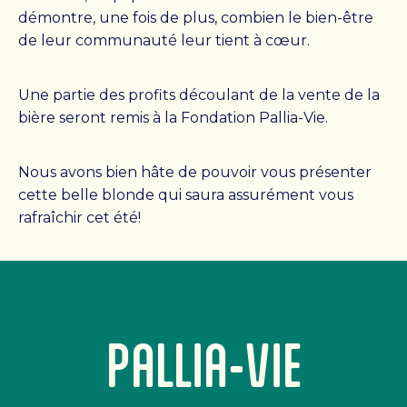
démontre, une fois de plus, combien le bien-être
Conseil d’administration
de leur communauté leur tient à cœur.
Notre histoire
Une partie des profits découlant de la vente de la
RESSOURCES
bière seront remis à la Fondation Pallia-Vie.
FAQ
OFFRES D’EMPLOI
Nous avons bien hâte de pouvoir vous présenter
NOUVELLES
cette belle blonde qui saura assurément vous
CONTACT
rafraîchir cet été!
Rechercher :
PALLIA-VIE