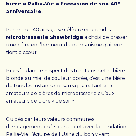
e
bière à Pallia-Vie à l’occasion de son 40
anniversaire!
DONNER + S’IMPLIQUER
Parce que 40 ans, ça se célèbre en grand, la
Où vont vos dons
Microbrasserie Shawbridge
a choisi de brasser
une bière en l’honneur d’un organisme qui leur
L’impact de vos dons
tient à cœur.
Faire un don
Devenir bénévole
Brassée dans le respect des traditions, cette bière
Organiser un événement
blonde au miel de couleur dorée, c’est une bière
de tous les instants qui saura plaire tant aux
amateurs de bières de microbrasserie qu’aux
PALLIA-VIE
amateurs de bière « de soif ».
Mission, vision et valeurs
Guidés par leurs valeurs communes
Colloque Pallia-Vie 2026
d’engagement qu’ils partagent avec la Fondation
Équipe
Pallia-Vie, l’équipe de l’Usine du bon vivant