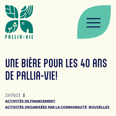
MAISON DE SOINS
Soins palliatifs
Admission
Services à la maison de soins
Témoignages
UNE BIÈRE POUR LES 40 ANS
ACCOMPAGNEMENT
DE PALLIA-VIE!
Services d’accompagnements
Admission
23/05/23
Ateliers et conférences
,
ACTIVITÉS DE FINANCEMENT
,
ACTIVITÉS ORGANISÉES PAR LA COMMUNAUTÉ
NOUVELLES
Témoignages