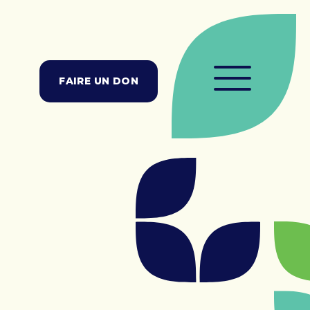
NTRE DE JOUR
Centre de jour
FAIRE UN DON
Admission
Clinique ambulatoire de Pallia-Vie
LLIA-VIE
Mission, vision et valeurs
Colloque Pallia-Vie 2026
Équipe
Conseil d’administration
Notre histoire