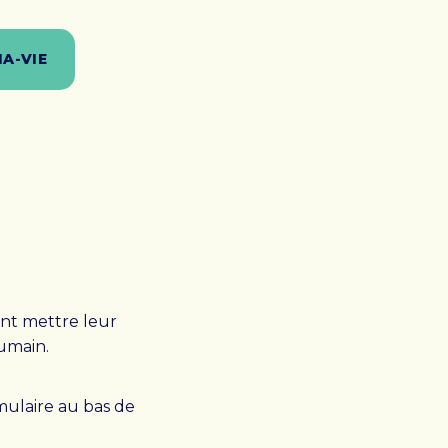
IA-VIE
ent mettre leur
umain.
mulaire au bas de