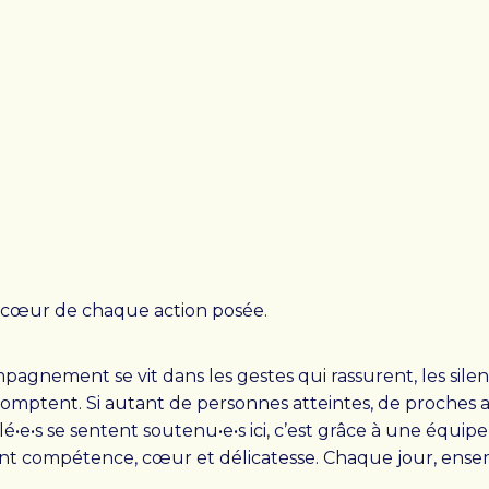
OUVELLES
CONTACT
au cœur de chaque action posée.
ompagnement se vit dans les gestes qui rassurent, les sile
comptent. Si autant de personnes atteintes, de proches a
•e•s se sentent soutenu•e•s ici, c’est grâce à une équipe
ent compétence, cœur et délicatesse. Chaque jour, ense