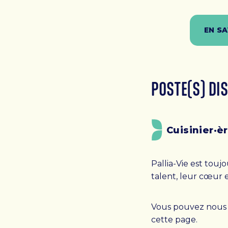
EN SA
POSTE(S) DI
Cuisinier·è
Pallia-Vie est tou
talent, leur cœur 
Vous pouvez nous 
cette page.