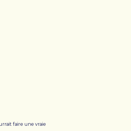
ACCOMPAGNEMENT
CE
Services d’accompagnements
Admission
Ateliers et conférences
Témoignages
DONNER + S’IMPLIQUER
PA
Où vont vos dons
L’impact de vos dons
Faire un don
Devenir bénévole
rrait faire une vraie
Organiser un événement