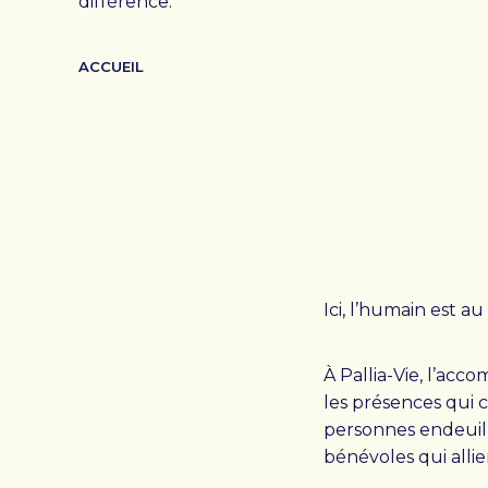
différence.
ACCUEIL
RESSOURCES
FAQ
OFFRES D’EMPLOI
N
Ici, l’humain est 
À Pallia-Vie, l’acc
les présences qui 
personnes endeuillé
bénévoles qui alli