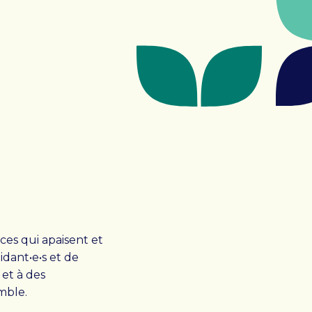
Rechercher :
nces qui apaisent et
idant•e•s et de
 et à des
mble.