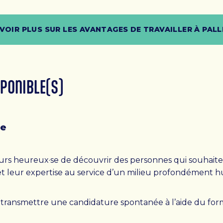
VOIR PLUS SUR LES AVANTAGES DE TRAVAILLER À PALL
SPONIBLE(S)
re
jours heureux·se de découvrir des personnes qui souhait
et leur expertise au service d’un milieu profondément h
transmettre une candidature spontanée à l’aide du for