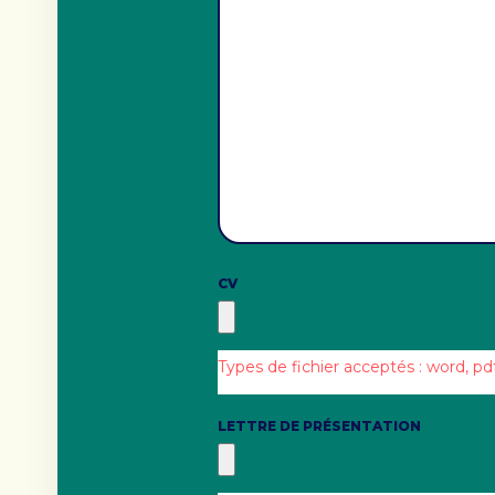
CV
Types de fichier acceptés : word, pd
LETTRE DE PRÉSENTATION