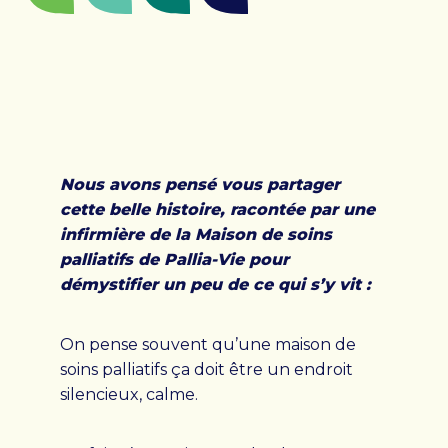
CENTRE DE JOUR
Centre de jour
Admission
Clinique ambulatoire de Pallia-Vie
Nous avons pensé vous partager
cette belle histoire, racontée par une
infirmière de la Maison de soins
FONDATION
palliatifs de Pallia-Vie pour
démystifier un peu de ce qui s’y vit :
La Fondation
Campagne majeure de financement
On pense souvent qu’une maison de
soins palliatifs ça doit être un endroit
Événements de la Fondation
silencieux, calme.
Événements passés
Conseil d’administration