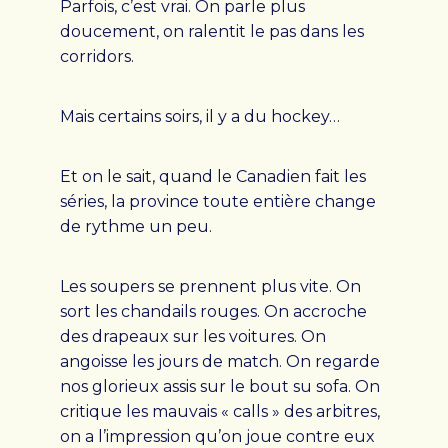
Parfois, c’est vrai. On parle plus
doucement, on ralentit le pas dans les
corridors.
DONNER + S’IMPLIQUER
Mais certains soirs, il y a du hockey…
Où vont vos dons
L’impact de vos dons
Et on le sait, quand le Canadien fait les
Faire un don
séries, la province toute entière change
Devenir bénévole
de rythme un peu.
Organiser un événement
Les soupers se prennent plus vite. On
sort les chandails rouges. On accroche
PALLIA-VIE
des drapeaux sur les voitures. On
angoisse les jours de match. On regarde
Mission, vision et valeurs
nos glorieux assis sur le bout su sofa. On
critique les mauvais « calls » des arbitres,
Colloque Pallia-Vie 2026
on a l’impression qu’on joue contre eux
Équipe