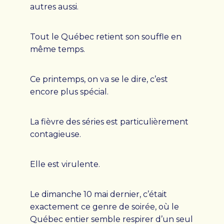
autres aussi.
Conseil d’administration
Notre histoire
Tout le Québec retient son souffle en
même temps.
RESSOURCES
FAQ
Ce printemps, on va se le dire, c’est
OFFRES D’EMPLOI
encore plus spécial.
NOUVELLES
CONTACT
La fièvre des séries est particulièrement
contagieuse.
Rechercher :
Elle est virulente.
Le dimanche 10 mai dernier, c’était
exactement ce genre de soirée, où le
Québec entier semble respirer d’un seul