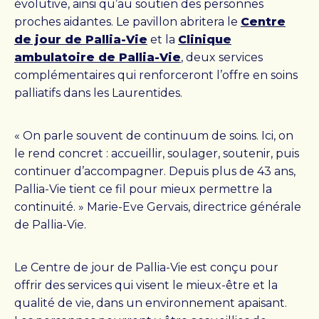
évolutive, ainsi qu’au soutien des personnes
proches aidantes. Le pavillon abritera le
Centre
de jour de Pallia-Vie
et la
Clinique
DONNER + S’IMPLIQUER
ambulatoire de Pallia-Vie
, deux services
complémentaires qui renforceront l’offre en soins
Où vont vos dons
palliatifs dans les Laurentides.
L’impact de vos dons
Faire un don
« On parle souvent de continuum de soins. Ici, on
Devenir bénévole
le rend concret : accueillir, soulager, soutenir, puis
continuer d’accompagner. Depuis plus de 43 ans,
Organiser un événement
Pallia-Vie tient ce fil pour mieux permettre la
continuité. » Marie-Eve Gervais, directrice générale
de Pallia-Vie.
PALLIA-VIE
Le Centre de jour de Pallia-Vie est conçu pour
Mission, vision et valeurs
offrir des services qui visent le mieux-être et la
Colloque Pallia-Vie 2026
qualité de vie, dans un environnement apaisant.
Équipe