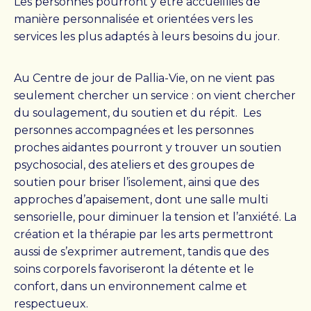
Les personnes pourront y être accueillies de
Conseil d’administration
manière personnalisée et orientées vers les
services les plus adaptés à leurs besoins du jour.
Notre histoire
Au Centre de jour de Pallia-Vie, on ne vient pas
RESSOURCES
seulement chercher un service : on vient chercher
FAQ
du soulagement, du soutien et du répit. Les
OFFRES D’EMPLOI
personnes accompagnées et les personnes
NOUVELLES
proches aidantes pourront y trouver un soutien
CONTACT
psychosocial, des ateliers et des groupes de
soutien pour briser l’isolement, ainsi que des
approches d’apaisement, dont une salle multi
Rechercher :
sensorielle, pour diminuer la tension et l’anxiété. La
création et la thérapie par les arts permettront
aussi de s’exprimer autrement, tandis que des
soins corporels favoriseront la détente et le
confort, dans un environnement calme et
respectueux.