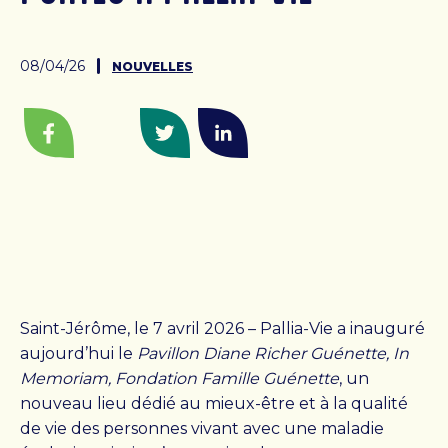
CENTRE DE JOUR
08/04/26
NOUVELLES
Centre de jour
Facebook
Email
Twitter
LinkedIn
Admission
Clinique ambulatoire de Pallia-Vie
FONDATION
La Fondation
Saint-Jérôme, le 7 avril 2026 – Pallia-Vie a inauguré
Campagne majeure de financement
aujourd’hui le
Pavillon Diane Richer Guénette, In
Événements de la Fondation
Memoriam, Fondation Famille Guénette
, un
Événements passés
nouveau lieu dédié au mieux-être et à la qualité
de vie des personnes vivant avec une maladie
Conseil d’administration