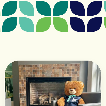
CENTRE DE JOUR
Centre de jour
Admission
Clinique ambulatoire de Pallia-Vie
FONDATION
La Fondation
Campagne majeure de financement
Événements de la Fondation
Événements passés
Conseil d’administration