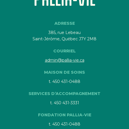
Conseil d’administration
Notre histoire
ADRESSE
385, rue Lebeau
RESSOURCES
Saint-Jérôme, Québec J7Y 2M8
FAQ
COURRIEL
OFFRES D’EMPLOI
NOUVELLES
admin@pallia-vie.ca
CONTACT
MAISON DE SOINS
t. 450 431-0488
Rechercher :
SERVICES D’ACCOMPAGNEMENT
t. 450 431-3331
FONDATION PALLIA-VIE
t. 450 431-0488