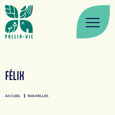
MAISON DE SOINS
Soins palliatifs
Admission
Services à la maison de soins
Témoignages
ACCOMPAGNEMENT
FÉLIX
Services d’accompagnements
Admission
ACCUEIL
NOUVELLES
Ateliers et conférences
Témoignages