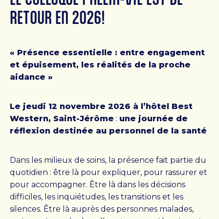
RETOUR EN 2026!
DONNER + S’IMPLIQUER
« Présence essentielle : entre engagement
Où vont vos dons
et épuisement, les réalités de la proche
L’impact de vos dons
aidance »
Faire un don
Devenir bénévole
Le jeudi 12 novembre 2026 à l’hôtel Best
Organiser un événement
Western, Saint-Jérôme
:
une journée de
réflexion destinée au personnel de la santé
PALLIA-VIE
Dans les milieux de soins, la présence fait partie du
quotidien : être là pour expliquer, pour rassurer et
pour accompagner. Être là dans les décisions
Mission, vision et valeurs
difficiles, les inquiétudes, les transitions et les
Colloque Pallia-Vie 2026
silences. Être là auprès des personnes malades,
Équipe