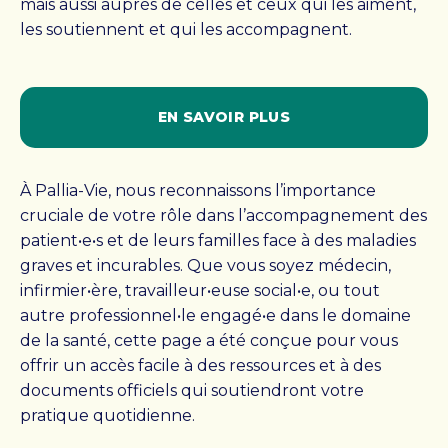
mais aussi auprès de celles et ceux qui les aiment,
Conseil d’administration
les soutiennent et qui les accompagnent.
Notre histoire
EN SAVOIR PLUS
RESSOURCES
FAQ
OFFRES D’EMPLOI
À Pallia-Vie, nous reconnaissons l’importance
NOUVELLES
cruciale de votre rôle dans l’accompagnement des
CONTACT
patient•e•s et de leurs familles face à des maladies
graves et incurables. Que vous soyez médecin,
infirmier•ère, travailleur•euse social•e, ou tout
Rechercher :
autre professionnel•le engagé•e dans le domaine
de la santé, cette page a été conçue pour vous
offrir un accès facile à des ressources et à des
documents officiels qui soutiendront votre
pratique quotidienne.