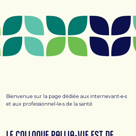
CENTRE DE JOUR
Centre de jour
Admission
Clinique ambulatoire de Pallia-Vie
FONDATION
La Fondation
Bienvenue sur la page dédiée aux internevant•e•s
Campagne majeure de financement
et aux professionnel•le•s de la santé.
Événements de la Fondation
Événements passés
Conseil d’administration
LE COLLOQUE PALLIA-VIE EST DE