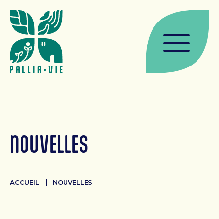
MAISON DE SOINS
Soins palliatifs
Admission
Services à la maison de soins
Témoignages
ACCOMPAGNEMENT
NOUVELLES
Services d’accompagnements
Admission
ACCUEIL
NOUVELLES
Ateliers et conférences
Témoignages