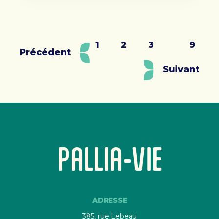
PAGINATION
1
2
3
9
Précédent
DES
Suivant
PUBLICATIONS
PALLIA-VIE
ADRESSE
385, rue Lebeau