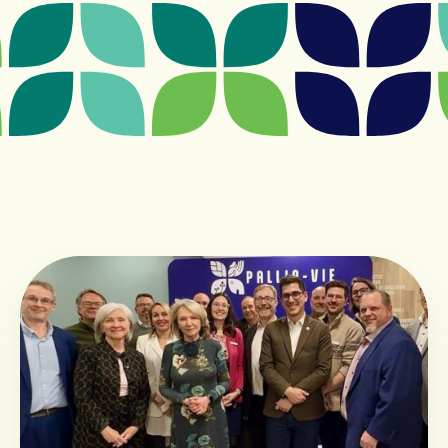
CENTRE DE JOUR
Centre de jour
Admission
Clinique ambulatoire de Pallia-Vie
FONDATION
La Fondation
Campagne majeure de financement
Événements de la Fondation
Événements passés
Conseil d’administration