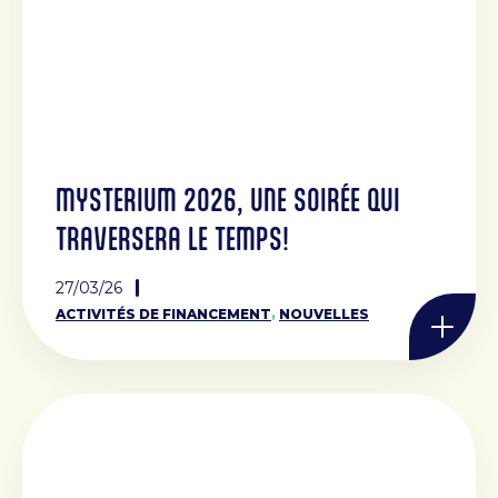
Conseil d’administration
Notre histoire
RESSOURCES
FAQ
MYSTERIUM 2026, UNE SOIRÉE QUI
OFFRES D’EMPLOI
NOUVELLES
TRAVERSERA LE TEMPS!
CONTACT
27/03/26
,
ACTIVITÉS DE FINANCEMENT
NOUVELLES
Rechercher :